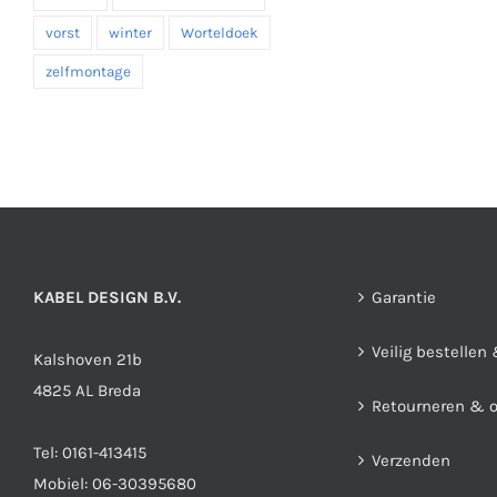
vorst
winter
Worteldoek
zelfmontage
KABEL DESIGN B.V.
Garantie
Veilig bestellen
Kalshoven 21b
4825 AL Breda
Retourneren & 
Tel:
0161-413415
Verzenden
Mobiel:
06-30395680