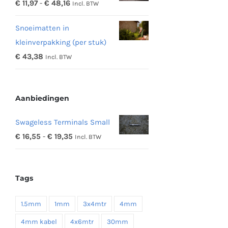
Prijsklasse:
€
11,97
-
€
48,16
Incl. BTW
€ 342,19
€ 11,97
Snoeimatten in
tot
kleinverpakking (per stuk)
€ 48,16
€
43,38
Incl. BTW
Aanbiedingen
Swageless Terminals Small
Prijsklasse:
€
16,55
-
€
19,35
Incl. BTW
€ 16,55
tot
Tags
€ 19,35
1.5mm
1mm
3x4mtr
4mm
4mm kabel
4x6mtr
30mm