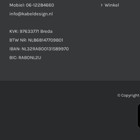
Mobiel:
06-12284660
Winkel
info@kabeldesign.nl
KVK: 97633771 Breda
BTW NR: NL868147709B01
IBAN: NL32RABO0131589970
BIC: RABONL2U
© Copyrigh