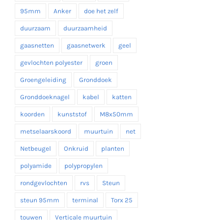
95mm
Anker
doe het zelf
duurzaam
duurzaamheid
gaasnetten
gaasnetwerk
geel
gevlochten polyester
groen
Groengeleiding
Gronddoek
Gronddoeknagel
kabel
katten
koorden
kunststof
M8x50mm
metselaarskoord
muurtuin
net
Netbeugel
Onkruid
planten
polyamide
polypropylen
rondgevlochten
rvs
Steun
steun 95mm
terminal
Torx 25
touwen
Verticale muurtuin