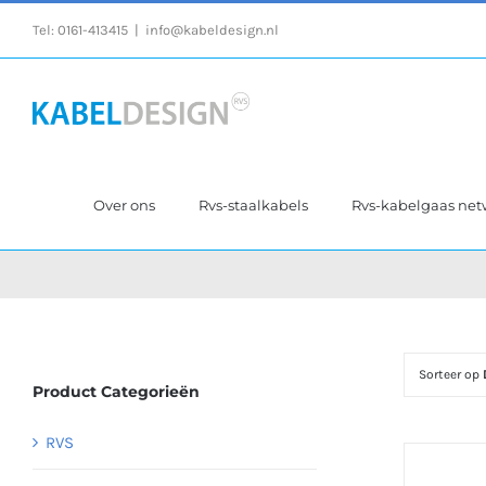
Ga
Tel:
0161-413415
|
info@kabeldesign.nl
naar
inhoud
Over ons
Rvs-staalkabels
Rvs-kabelgaas ne
Sorteer op
Product Categorieën
RVS