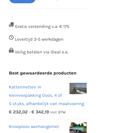
Min.
Max.
prijs
prijs
Gratis verzending v.a. € 175
Levertijd 3-5 werkdagen
Veilig betalen via iDeal e.a.
Best gewaardeerde producten
Kattennetten in
kleinverpakking Doos, 4 of
5 stuks, afhankelijk van maatvoering
Prijsklasse:
€
232,02
-
€
342,19
Incl. BTW
€ 232,02
Knooploze aanhangernet
tot