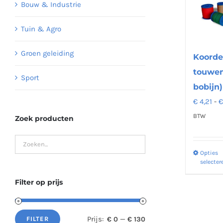
Bouw & Industrie
Tuin & Agro
Groen geleiding
Koorde
touwen
Sport
bobijn)
€
4,21
-
BTW
Zoek producten
Opties
selecter
Filter op prijs
Prijs:
—
€ 0
€ 130
FILTER