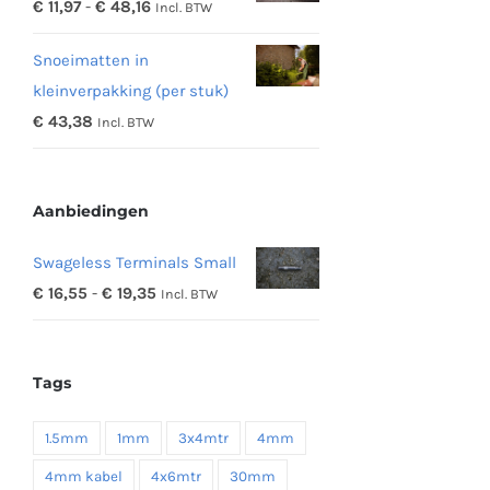
Prijsklasse:
€
11,97
-
€
48,16
Incl. BTW
€ 342,19
€ 11,97
Snoeimatten in
tot
kleinverpakking (per stuk)
€ 48,16
€
43,38
Incl. BTW
Aanbiedingen
Swageless Terminals Small
Prijsklasse:
€
16,55
-
€
19,35
Incl. BTW
€ 16,55
tot
Tags
€ 19,35
1.5mm
1mm
3x4mtr
4mm
4mm kabel
4x6mtr
30mm