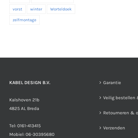
vorst
winter
Worteldoek
zelfmontage
KABEL DESIGN B.V.
Garantie
Veilig bestellen
Kalshoven 21b
4825 AL Breda
Retourneren & 
Tel:
0161-413415
Verzenden
Mobiel:
06-30395680