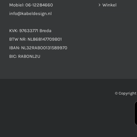
Mobiel:
06-12284660
Winkel
info@kabeldesign.nl
KVK: 97633771 Breda
BTW NR: NL868147709B01
IBAN: NL32RABO0131589970
BIC: RABONL2U
© Copyrigh