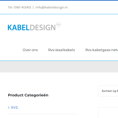
Ga
Tel:
0161-413415
|
info@kabeldesign.nl
naar
inhoud
Over ons
Rvs-staalkabels
Rvs-kabelgaas ne
Sorteer op
Product Categorieën
RVS