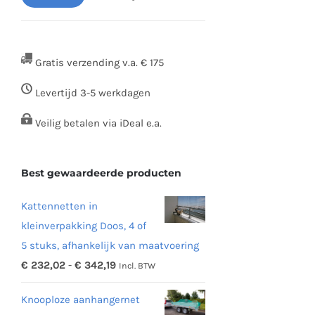
Min.
Max.
prijs
prijs
Gratis verzending v.a. € 175
Levertijd 3-5 werkdagen
Veilig betalen via iDeal e.a.
Best gewaardeerde producten
Kattennetten in
kleinverpakking Doos, 4 of
5 stuks, afhankelijk van maatvoering
Prijsklasse:
€
232,02
-
€
342,19
Incl. BTW
€ 232,02
Knooploze aanhangernet
tot