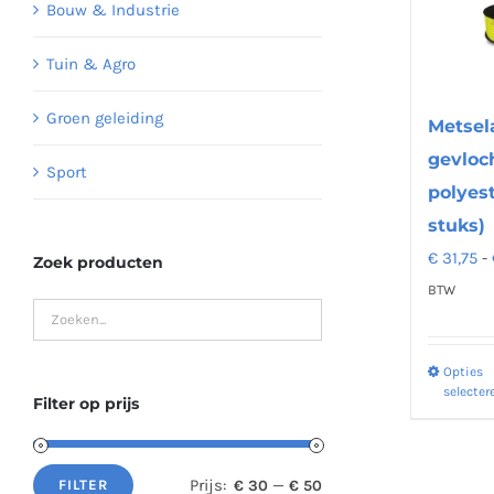
Bouw & Industrie
Tuin & Agro
Groen geleiding
Metsel
gevloc
Sport
polyest
stuks)
€
31,75
-
Zoek producten
BTW
Opties
selecter
Filter op prijs
Prijs:
—
€ 30
€ 50
FILTER