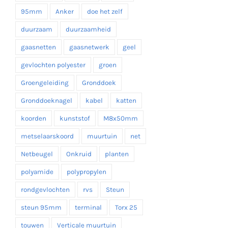
95mm
Anker
doe het zelf
duurzaam
duurzaamheid
gaasnetten
gaasnetwerk
geel
gevlochten polyester
groen
Groengeleiding
Gronddoek
Gronddoeknagel
kabel
katten
koorden
kunststof
M8x50mm
metselaarskoord
muurtuin
net
Netbeugel
Onkruid
planten
polyamide
polypropylen
rondgevlochten
rvs
Steun
steun 95mm
terminal
Torx 25
touwen
Verticale muurtuin